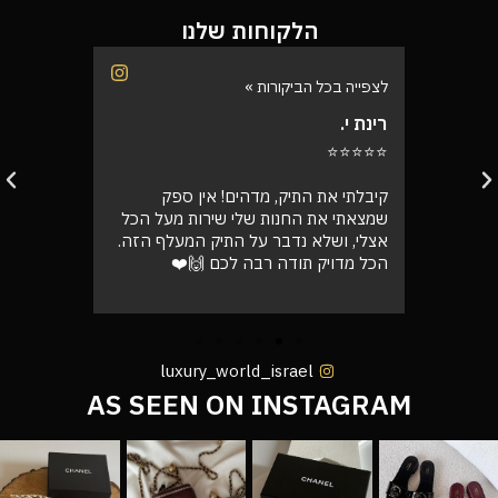
הלקוחות שלנו
לצפייה בכל הביקורות »
לצפייה בכל
רינת י.
רועי ש.
⭐⭐⭐⭐⭐
⭐⭐⭐⭐⭐
בוקר
קיבלתי את התיק, מדהים! אין ספק
אספתי את 
רה בול
שמצאתי את החנות שלי שירות מעל הכל
גבוהה מא
אצלי, ושלא נדבר על התיק המעלף הזה.
טוב
הכל מדויק תודה רבה לכם 🙌❤️
luxury_world_israel
AS SEEN ON INSTAGRAM