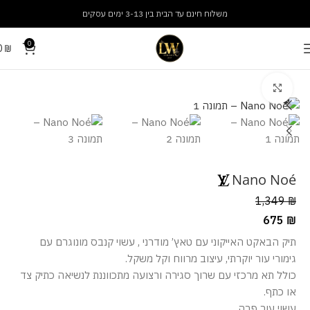
משלוח חינם עד הבית בין 3-13 ימים עסקים
0
0
₪
עמוד הבית
תיקים
תיקי נשים
מסך מלא
Nano Noé
1,349
₪
675
₪
תיק הבאקט האייקוני עם טאץ’ מודרני , עשוי קנבס מונוגרם עם
גימורי עור יוקרתי, עיצוב מרווח וקל משקל.
כולל תא מרכזי עם שרוך סגירה ורצועה מתכווננת לנשיאה כתיק צד
או כתף.
עשוי עור פרה