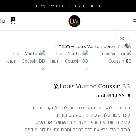
משלוח חינם עד הבית בין 3-13 ימים עסקים
0
0
₪
עמוד הבית
תיקים
תיקי נשים
מסך מלא
Louis Vuitton Coussin BB
550
₪
1,099
₪
תיק נשים לואי ויטון הוא שילוב מושלם של יוקרה ונוחות.
עשוי מעור טלה איכותי ורך בעיצוב מודרני,
עם לוגו מוטבע במראה תלת־ממדי שמושך את העין.
התיק מצויד ברצועת כתף רחבה ומתכווננת עם לוגו מודפס