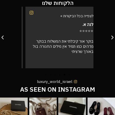
הלקוחות שלנו
לצפייה בכל הביקורות »
לצפייה בכל
רינת י.
רועי ש.
⭐⭐⭐⭐⭐
⭐⭐⭐⭐⭐
בוקר
קיבלתי את התיק, מדהים! אין ספק
אספתי את 
רה בול
שמצאתי את החנות שלי שירות מעל הכל
גבוהה מא
אצלי, ושלא נדבר על התיק המעלף הזה.
טוב
הכל מדויק תודה רבה לכם 🙌❤️
luxury_world_israel
AS SEEN ON INSTAGRAM