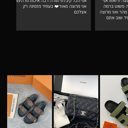
אווו אני
אני הכל קיבלתי תודה רבה איכות מדהימה
וט ברמה
אני מרוצה מאוד❤️ בעתיד מזמינה רק
ספק 
ני מרוצה
אצלכם
ב אתם