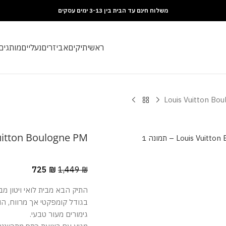
משלוח חינם עד הבית בין 3-13 ימים עסקים
ראשי
תיקים
אביזרים
נעליים
מותגים
Louis Vuitton Bo
uitton Boulogne PM
725
₪
1,449
₪
התיק הבא מבית לואי ויטון מבי
בגודל קומפקטי אך מרווח, הו
גימורים מעור טבעי.