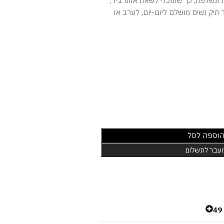
 ונשלפת, כך שתוכלי לשאת אותו ביד,
 תיק נשים מושלם ליום-יום, לערב או
וספה לסל
עבר לתשלום
4