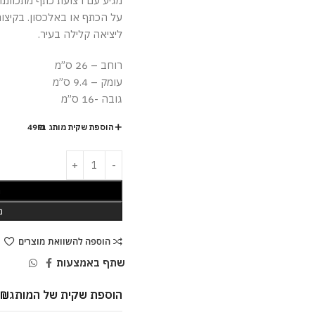
מגיע עם רצועת כתף מתכווננת
על הכתף או באלכסון. בקיצור
ליציאה קלילה בעיר.
רוחב – 26 ס”מ
עומק – 9.4 ס”מ
גובה -16 ס”מ
הוספת שקית מותג ב-49₪
ה
מ
הוספה להשוואת מוצרים
שתף באמצעות
הוספת שקית של המותג
9
₪