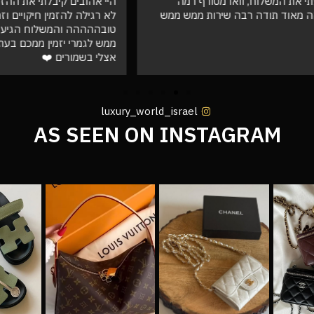
המשלוח, וואו מטורף רמה
היי אהובים קיבלתי את ההזמנה !!! ו
ד תודה רבה שירות ממש ממש
לא רגילה להזמין חיקויים וזה פש
טובההההה והמשלוח הגיע מהר וא
ממש לגמרי יזמין ממכם בעתיד שו
אצלי בשמורים ❤️
luxury_world_israel
AS SEEN ON INSTAGRAM