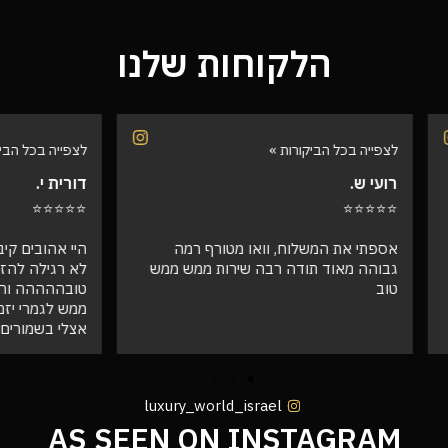
הלקוחות שלנו
הביקורות »
לצפייה בכל הביקורות »
דורית י.
⭐⭐⭐⭐⭐
המשלוח, וואו מטורף רמה
היי אהובים קיבלתי את ההזמנה !!! ו
ד תודה רבה שירות ממש ממש
לא רגילה להזמין חיקויים וזה פש
טובההההה והמשלוח הגיע מהר וא
ממש לגמרי יזמין ממכם בעתיד שו
אצלי בשמורים ❤️
luxury_world_israel
AS SEEN ON INSTAGRAM