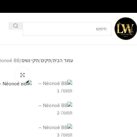
עמוד הבית
תיקים
תיקי נשים
éonoé BB
מסך מלא