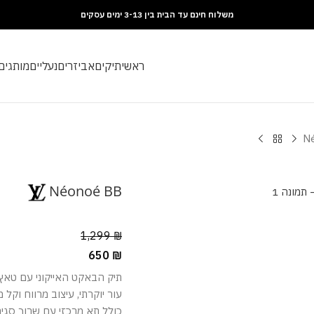
משלוח חינם עד הבית בין 3-13 ימים עסקים
ראשי
תיקים
אביזרים
נעליים
מותגים
N
Néonoé BB
1,299
₪
650
₪
תיק הבאקט האייקוני עם טאץ’ 
עור יוקרתי, עיצוב מרווח וקל 
כולל תא מרכזי עם שרוך סגיר