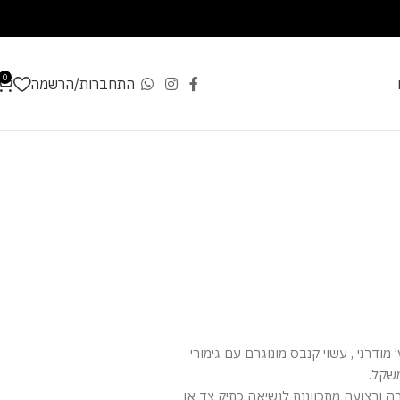
0
התחברות/הרשמה
מודרני , עשוי קנבס מונוגרם עם גימורי
משקל.
ה ורצועה מתכווננת לנשיאה כתיק צד או