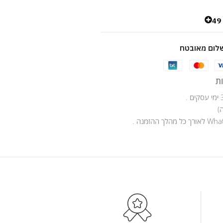
4
לום מאובטח
ת
)