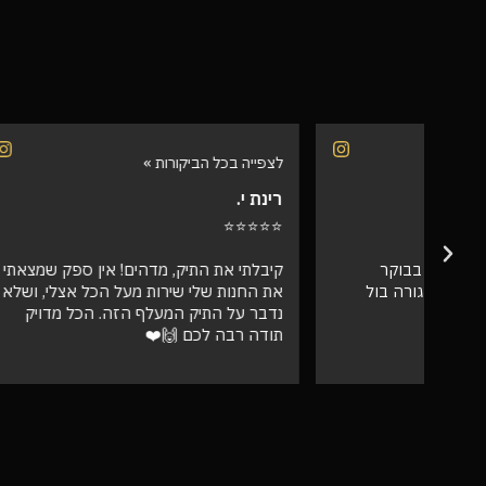
לצפייה בכל הביקורות »
לצפייה בכל 
רינת י.
רועי ש.
⭐⭐⭐⭐⭐
⭐⭐⭐⭐⭐
קיבלתי את התיק, מדהים! אין ספק שמצאתי
אספתי את 
את החנות שלי שירות מעל הכל אצלי, ושלא
גבוהה מאו
נדבר על התיק המעלף הזה. הכל מדויק
טוב
תודה רבה לכם 🙌❤️