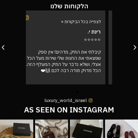
הלקוחות שלנו
לצפייה בכל הביקורות »
לצפייה בכל
רינת י.
רועי ש.
⭐⭐⭐⭐⭐
⭐⭐⭐⭐⭐
בוקר
קיבלתי את התיק, מדהים! אין ספק
אספתי את 
רה בול
שמצאתי את החנות שלי שירות מעל הכל
גבוהה מא
אצלי, ושלא נדבר על התיק המעלף הזה.
טוב
הכל מדויק תודה רבה לכם 🙌❤️
luxury_world_israel
AS SEEN ON INSTAGRAM