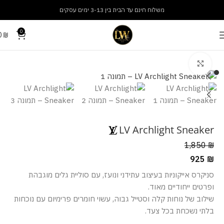
משלוח חינם עד הבית בין 3-13 ימים עסקים
0
0
₪
עמוד הבית
נעליים
נעלי נשים
מסך מלא
LV Archlight Sneaker
1,850
₪
925
₪
סניקרס אייקוניות בעיצוב עתידני ונועז, עם סוליית גלים מוגבהת
ופרטים ייחודיים מאוד.
שילוב של נוחות קלה וסטייל גבוה, עשוי חומרים פרימיום עם נוכחות
בלתי נשכחת בכל צעד.