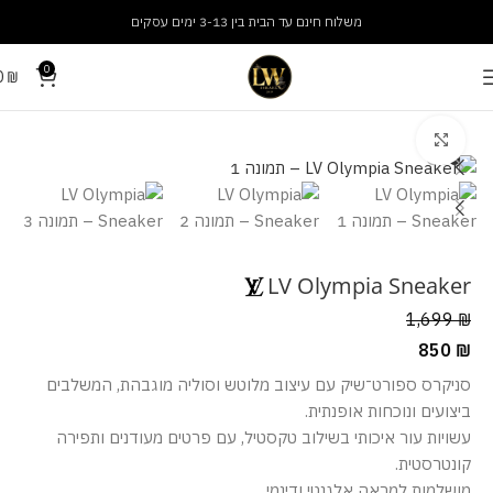
משלוח חינם עד הבית בין 3-13 ימים עסקים
0
0
₪
עמוד הבית
נעליים
נעלי נשים
מסך מלא
LV Olympia Sneaker
1,699
₪
850
₪
סניקרס ספורט־שיק עם עיצוב מלוטש וסוליה מוגבהת, המשלבים
ביצועים ונוכחות אופנתית.
עשויות עור איכותי בשילוב טקסטיל, עם פרטים מעודנים ותפירה
קונטרסטית.
מושלמות למראה אלגנטי ודינמי.