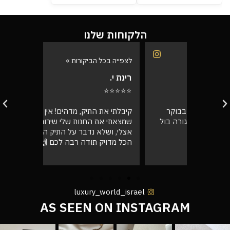
הלקוחות שלנו
לצפייה בכל הביקורות »
לצפייה בכל
רינת י.
רועי ש.
⭐⭐⭐⭐⭐
⭐⭐⭐⭐⭐
בוקר
קיבלתי את התיק, מדהים! אין ספק
אספתי את 
רה בול
שמצאתי את החנות שלי שירות מעל הכל
גבוהה מא
אצלי, ושלא נדבר על התיק המעלף הזה.
טוב
הכל מדויק תודה רבה לכם 🙌❤️
luxury_world_israel
AS SEEN ON INSTAGRAM