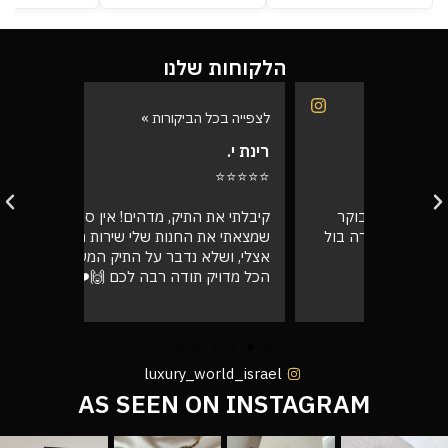
הלקוחות שלנו
לצפייה בכל הביקורות »
לצפייה בכל
רינת י.
רועי ש.
⭐⭐⭐⭐⭐
⭐⭐⭐⭐⭐
בוקר
קיבלתי את התיק, מדהים! אין ספק
אספתי את 
רה בול
שמצאתי את החנות שלי שירות מעל הכל
גבוהה מא
אצלי, ושלא נדבר על התיק המעלף הזה.
טוב
הכל מדויק תודה רבה לכם 🙌❤️
luxury_world_israel
AS SEEN ON INSTAGRAM