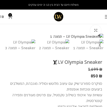
משלוח חינם עד הבית בין 3-13 ימים עסקים
0
0
₪
עמוד הבית
נעליים
נעלי נשים
מסך מלא
LV Olympia Sneaker
1,699
₪
850
₪
סניקרס ספורט־שיק עם עיצוב מלוטש וסוליה מוגבהת, המשלבים
ביצועים ונוכחות אופנתית.
עשויות עור איכותי בשילוב טקסטיל, עם פרטים מעודנים ותפירה
קונטרסטית.
מושלמות למראה אלגנטי ודינמי.