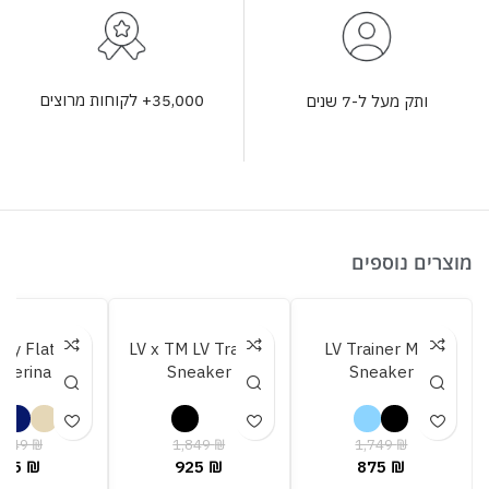
35,000+ לקוחות מרוצים
ותק מעל ל-7 שנים
מוצרים נוספים
my Flat
LV x TM LV Trainer
LV Trainer Maxi
llerina
Sneaker
Sneaker
,349
₪
1,849
₪
1,749
₪
675
₪
925
₪
875
₪