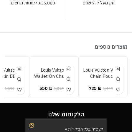
35,000+ לקוחות מרוצים
ותק מעל ל-7 שנים
מוצרים נוספים
s Vuitton
Louis Vuitton
Louis Vuitton Vanity
ssin BB
Wallet On Chain LV
Chain Pouch
Bloom
₪
550
₪
725
₪
1,099
₪
1,099
₪
1,449
₪
הלקוחות שלנו
לצפייה בכל הביקורות »
לצפייה בכל