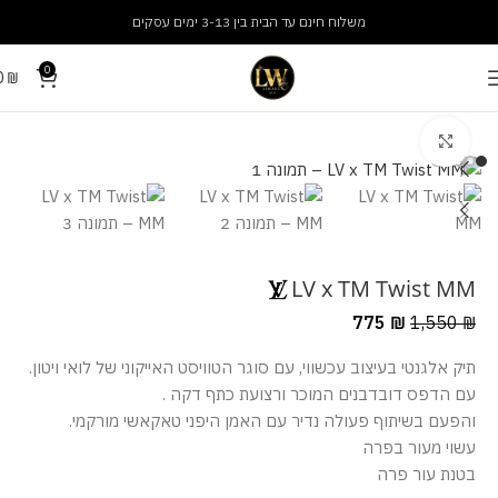
משלוח חינם עד הבית בין 3-13 ימים עסקים
0
0
₪
עמוד הבית
תיקים
תיקי נשים
מסך מלא
LV x TM Twist MM
775
₪
1,550
₪
תיק אלגנטי בעיצוב עכשווי, עם סוגר הטוויסט האייקוני של לואי ויטון.
עם הדפס דובדבנים המוכר ורצועת כתף דקה .
והפעם בשיתוף פעולה נדיר עם האמן היפני טאקאשי מורקמי.
עשוי מעור בפרה
בטנת עור פרה