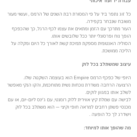
עבודת יד ועור איכותי
כל זוג נתפר ביד על פי המסורת רבת השנים של הרמס , ועשוי מעור
משובח שנבחר בקפידה.
העור מתרכך עם הזמן ומתאים את עצמו לכף הרגל, כך שהכפכף
הופך נוח ופרסונלי יותר ככל שלובשים אותו.
הסוליה האנטומית מספקת תמיכת קשת לאורך כל היום ומקלה על
הליכה ממושכת.
עיצוב שמשתלב בכל לוק
היופי של כפכף הרמס Empire הוא בעוצמה השקטה שלו.
הרצועה הרחבה משדרת נוכחות נשית מתוחכמת, והקו הנקי מאפשר
לשלב אותו במגוון לוקים.
לבישה עם שמלת קיץ אווירית ללוק רומנטי, עם ג’ינס ליום-יום, או עם
מכנסי פשתן רחבים למראה חופי וקיצי — הוא משתלב בכל לוק
וישדרג לך כל הופעה .
מה שהופך אותו למיוחד: