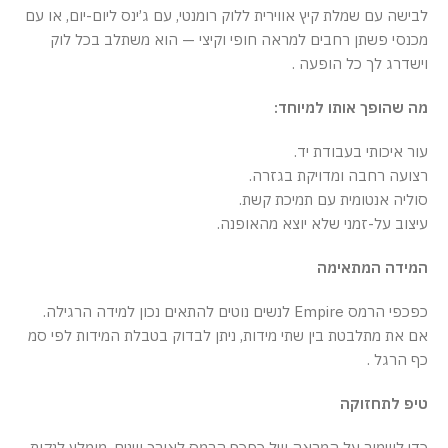
לבישה עם שמלת קיץ אווירית ללוק רומנטי, עם ג’ינס ליום-יום, או עם
מכנסי פשתן רחבים למראה חופי וקיצי — הוא משתלב בכל לוק
וישדרג לך כל הופעה .
מה שהופך אותו למיוחד:
עור איכותי בעבודת יד.
רצועה רחבה ומדויקת בגזרה.
סוליה אנטומית עם תמיכת קשת.
עיצוב על-זמני שלא יוצא מהאופנה.
המידה המתאימה
כפכפי הרמס Empire לנשים נוטים להתאים נכון למידה הרגילה.
אם את מתלבטת בין שתי מידות, ניתן לבדוק בטבלת המידות לפי סמ
כף הרגל .
טיפ לתחזוקה
כדי לשמור על המראה של כפכף הרמס לאורך שנים, מומלץ לנקות