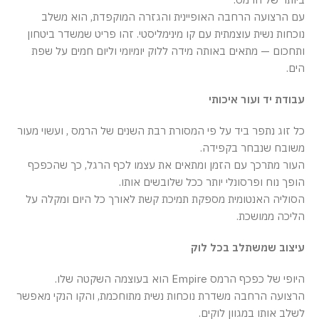
עם הרצועה הרחבה האופיינית והגזרה המוקפדת, הוא משלב
נוכחות נשית עוצמתית עם קו מינימליסטי. זהו פריט שמשדר ביטחון
ותחכום — מתאים באותה מידה ללוק יומיומי וליום חמים על שפת
הים.
עבודת יד ועור איכותי
כל זוג נתפר ביד על פי המסורת רבת השנים של הרמס , ועשוי מעור
משובח שנבחר בקפידה.
העור מתרכך עם הזמן ומתאים את עצמו לכף הרגל, כך שהכפכף
הופך נוח ופרסונלי יותר ככל שלובשים אותו.
הסוליה האנטומית מספקת תמיכת קשת לאורך כל היום ומקלה על
הליכה ממושכת.
עיצוב שמשתלב בכל לוק
היופי של כפכף הרמס Empire הוא בעוצמה השקטה שלו.
הרצועה הרחבה משדרת נוכחות נשית מתוחכמת, והקו הנקי מאפשר
לשלב אותו במגוון לוקים.