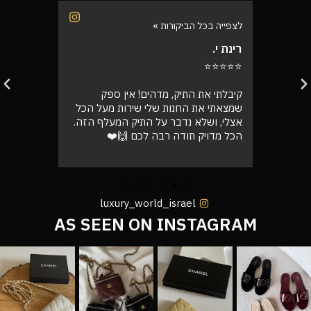
לצפייה בכל הביקורות »
לצפייה בכל
רינת י.
רועי ש.
⭐⭐⭐⭐⭐
⭐⭐⭐⭐⭐
בוקר
קיבלתי את התיק, מדהים! אין ספק
אספתי את 
רה בול
שמצאתי את החנות שלי שירות מעל הכל
גבוהה מא
אצלי, ושלא נדבר על התיק המעלף הזה.
טוב
הכל מדויק תודה רבה לכם 🙌❤️
luxury_world_israel
AS SEEN ON INSTAGRAM