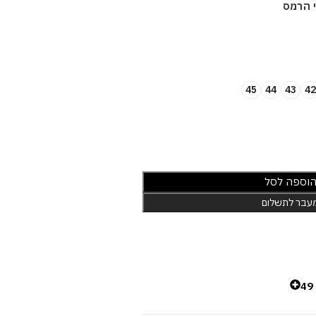
י הרמס
45
44
43
42
וספה לסל
עבר לתשלום
4