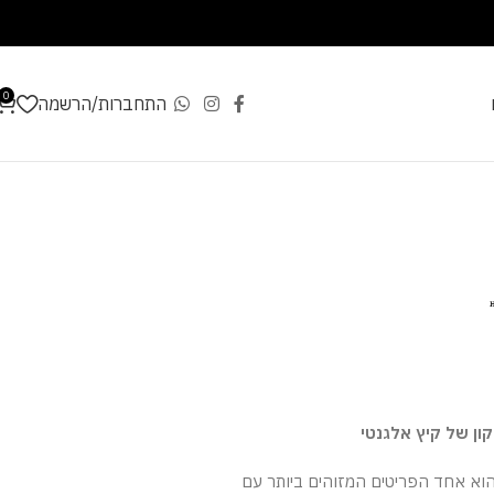
0
התחברות/הרשמה
כף הרמס מדגם Chypre הוא אחד הפריטים המזוהים ביותר עם