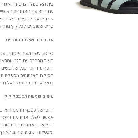
בית האופנה הצרפתי האגדי.
עם הרצועה האחורית האופיינ
אמיתית עם קו עיצובי על-זמנ
פריט שמתאים לכל קיץ מחדש,
עבודת יד ואיכות חומרים
כל זוג עשוי מעור איכותי בעבודת
העור מתרכך עם הזמן ומתאי
הופך נוח יותר ככל שלובשים א
הסוליה האנטומית מספקת תמי
בטיול עירוני, בחופשה על חוף
עיצוב שמשתלב בכל לוק
היופי של כפכף הרמס הוא בג
אפשר לשלב אותו עם ג’ינס ולו
הרצועה האחורית המתכווננת
ומבטיחה יציבות ונוחות לאורך 