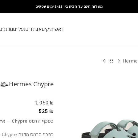
משלוח חינם עד הבית בין 3-13 ימים עסקים
ראשי
תיקים
אביזרים
נעליים
מותגים
Herme
Hermes Chypre
1,050
₪
525
₪
כפכף הרמס Chypre — אייקון של קיץ אלגנטי
כפ