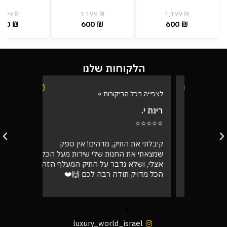
,199
₪
1,199
₪
1,199
₪
600
₪
600
₪
600
₪
הלקוחות שלנו
לצפייה בכל הביקורות »
לצפייה בכל
רינת י.
רועי ש.
⭐⭐⭐⭐⭐
⭐⭐⭐⭐⭐
בוקר
קיבלתי את התיק, מדהים! אין ספק
אספתי את 
רה בול
שמצאתי את החנות שלי שירות מעל הכל
גבוהה מא
אצלי, ושלא נדבר על התיק המעלף הזה.
טוב
הכל מדויק תודה רבה לכם 🙌❤️
luxury_world_israel