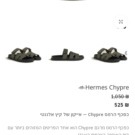
מסך מלא
Hermes Chypre
1,050
₪
525
₪
כפכף הרמס Chypre — אייקון של קיץ אלגנטי
כפכף הרמס מדגם Chypre הוא אחד הפריטים המזוהים ביותר עם
בית האופנה הצרפתי האגדי.