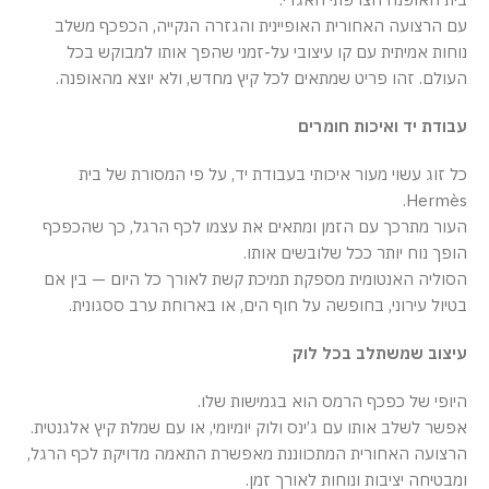
עם הרצועה האחורית האופיינית והגזרה הנקייה, הכפכף משלב
נוחות אמיתית עם קו עיצובי על-זמני שהפך אותו למבוקש בכל
העולם. זהו פריט שמתאים לכל קיץ מחדש, ולא יוצא מהאופנה.
עבודת יד ואיכות חומרים
כל זוג עשוי מעור איכותי בעבודת יד, על פי המסורת של בית
Hermès.
העור מתרכך עם הזמן ומתאים את עצמו לכף הרגל, כך שהכפכף
הופך נוח יותר ככל שלובשים אותו.
הסוליה האנטומית מספקת תמיכת קשת לאורך כל היום — בין אם
בטיול עירוני, בחופשה על חוף הים, או בארוחת ערב ססגונית.
עיצוב שמשתלב בכל לוק
היופי של כפכף הרמס הוא בגמישות שלו.
אפשר לשלב אותו עם ג’ינס ולוק יומיומי, או עם שמלת קיץ אלגנטית.
הרצועה האחורית המתכווננת מאפשרת התאמה מדויקת לכף הרגל,
ומבטיחה יציבות ונוחות לאורך זמן.