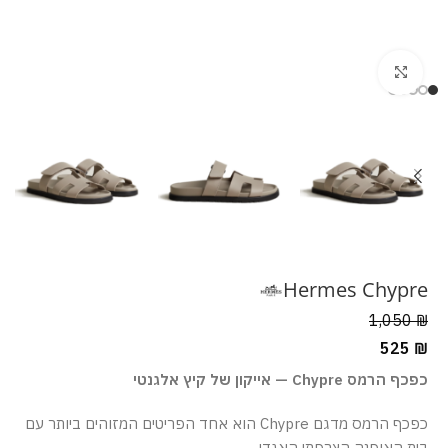
מסך מלא
Hermes Chypre
1,050
₪
525
₪
כפכף הרמס Chypre — אייקון של קיץ אלגנטי
כפכף הרמס מדגם Chypre הוא אחד הפריטים המזוהים ביותר עם
בית האופנה הצרפתי האגדי.