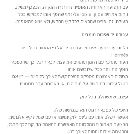
עם הרצועה האחורית האופיינית והגזרה הנקייה, הכפכף משלב
נוחות אמיתית עם קו עיצובי על-זמני שהפך אותו למבוקש בכל
העולם. זהו פריט שמתאים לכל קיץ מחדש, ולא יוצא מהאופנה.
עבודת יד ואיכות חומרים
כל זוג עשוי מעור איכותי בעבודת יד, על פי המסורת של בית
Hermès.
העור מתרכך עם הזמן ומתאים את עצמו לכף הרגל, כך שהכפכף
הופך נוח יותר ככל שלובשים אותו.
הסוליה האנטומית מספקת תמיכת קשת לאורך כל היום — בין אם
בטיול עירוני, בחופשה על חוף הים, או בארוחת ערב ססגונית.
עיצוב שמשתלב בכל לוק
היופי של כפכף הרמס הוא בגמישות שלו.
אפשר לשלב אותו עם ג’ינס ולוק יומיומי, או עם שמלת קיץ אלגנטית.
הרצועה האחורית המתכווננת מאפשרת התאמה מדויקת לכף הרגל,
ומבטיחה יציבות ונוחות לאורך זמן.