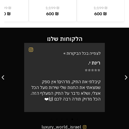
,199
₪
1,199
₪
1,199
₪
600
₪
600
₪
600
₪
הלקוחות שלנו
לצפייה בכל הביקורות »
לצפייה בכל
רינת י.
רועי ש.
⭐⭐⭐⭐⭐
⭐⭐⭐⭐⭐
בוקר
קיבלתי את התיק, מדהים! אין ספק
אספתי את 
רה בול
שמצאתי את החנות שלי שירות מעל הכל
גבוהה מא
אצלי, ושלא נדבר על התיק המעלף הזה.
טוב
הכל מדויק תודה רבה לכם 🙌❤️
luxury_world_israel