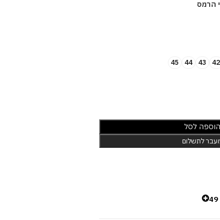
י הרמס
45
44
43
42
וספה לסל
עבר לתשלום
4