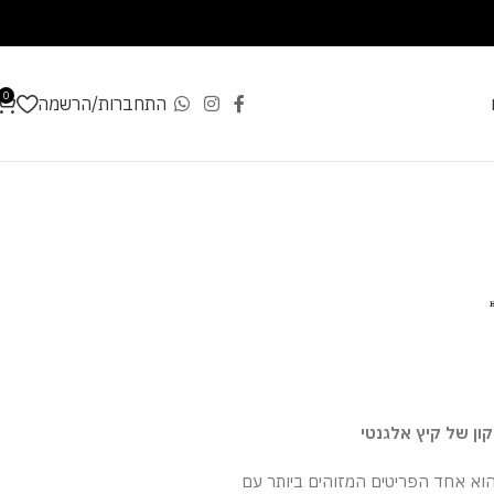
0
התחברות/הרשמה
כף הרמס מדגם Chypre הוא אחד הפריטים המזוהים ביותר עם