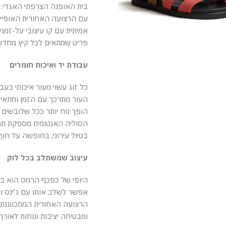
בית האופנה הצרפתי האגדי.
עם הרצועה האחורית האופיינ
אמיתית עם קו עיצובי על-זמנ
פריט שמתאים לכל קיץ מחדש,
עבודת יד ואיכות חומרים
כל זוג עשוי מעור איכותי בעבודת
העור מתרכך עם הזמן ומתאי
הופך נוח יותר ככל שלובשים א
הסוליה האנטומית מספקת תמי
בטיול עירוני, בחופשה על חוף
עיצוב שמשתלב בכל לוק
היופי של כפכף הרמס הוא בג
אפשר לשלב אותו עם ג’ינס ולו
הרצועה האחורית המתכווננת
ומבטיחה יציבות ונוחות לאורך 