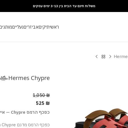
משלוח חינם עד הבית בין 3-13 ימים עסקים
ראשי
תיקים
אביזרים
נעליים
מותגים
Herme
Hermes Chypre
1,050
₪
525
₪
כפכף הרמס Chypre — אייקון של קיץ אלגנטי
כפ