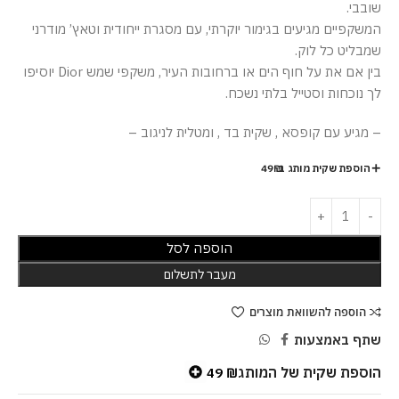
שובבי.
המשקפיים מגיעים בגימור יוקרתי, עם מסגרת ייחודית וטאץ’ מודרני
שמבליט כל לוק.
בין אם את על חוף הים או ברחובות העיר, משקפי שמש Dior יוסיפו
לך נוכחות וסטייל בלתי נשכח.
– מגיע עם קופסא , שקית בד , ומטלית לניגוב –
הוספת שקית מותג ב-49₪
הוספה לסל
מעבר לתשלום
הוספה להשוואת מוצרים
שתף באמצעות
הוספת שקית של המותג
49
₪