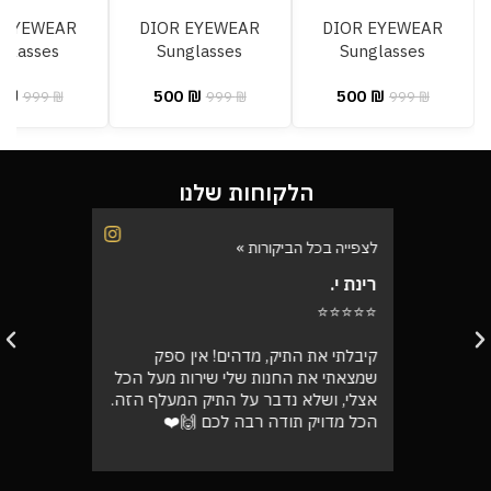
 EYEWEAR
DIOR EYEWEAR
DIOR EYEWEAR
glasses
Sunglasses
Sunglasses
0
₪
500
₪
500
₪
999
₪
999
₪
999
₪
הלקוחות שלנו
לצפייה בכל הביקורות »
לצפייה בכל
רינת י.
רועי ש.
⭐⭐⭐⭐⭐
⭐⭐⭐⭐⭐
בוקר
קיבלתי את התיק, מדהים! אין ספק
אספתי את 
רה בול
שמצאתי את החנות שלי שירות מעל הכל
גבוהה מא
אצלי, ושלא נדבר על התיק המעלף הזה.
טוב
הכל מדויק תודה רבה לכם 🙌❤️