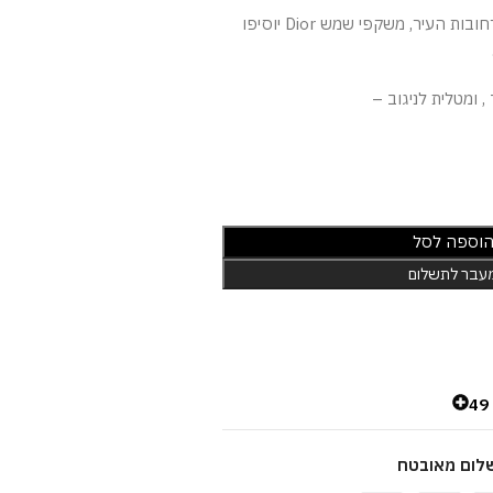
בין אם את על חוף הים או ברחובות העיר, משקפי שמש Dior יוסיפו
 ומטלית לניגוב –
וספה לסל
עבר לתשלום
4
לום מאובטח