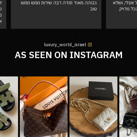
ד תודה רבה שירות ממש ממש
לא רגילה להזמין חיקויים וזה פש
טובההההה והמשלוח הגיע מהר וא
ממש לגמרי יזמין ממכם בעתיד שו
אצלי בשמורים ❤️
luxury_world_israel
AS SEEN ON INSTAGRAM