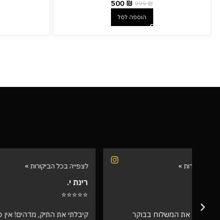
500
₪
999
₪
הוספה לסל
לצפייה בכל הביקורות »
לצפייה בכל 
רינת י.
רועי ש.
⭐⭐⭐⭐⭐
⭐⭐⭐⭐⭐
קיבלתי את התיק, מדהים! אין ספק שמצאתי
אספתי את 