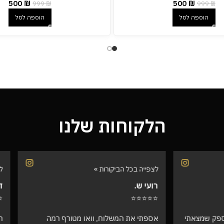
500
₪
500
₪
999
₪
999
₪
הוספה לסל
הוספה לסל
הלקוחות שלנו
הביקורות »
לצפייה בכל הביקורות »
דורית י.
⭐⭐⭐⭐⭐
המשלוח, וואו מטורף רמה
היי אהובים קיבלתי את ההזמנה !!! ו