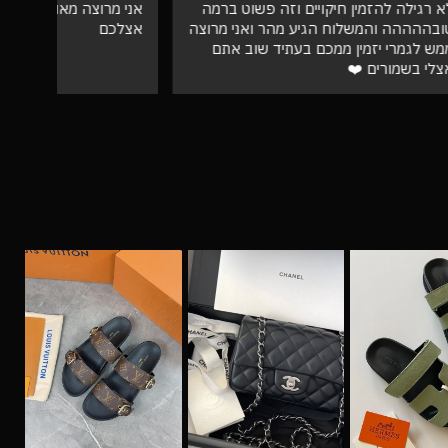
וט ברמה
אני מרוצה מאוד❤️ בעתיד מזמינה רק
ספק 
ני מרוצה
אצלכם
ב אתם