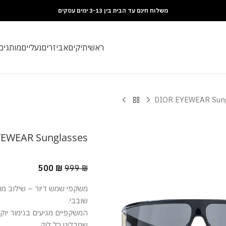
משלוח חינם עד הבית בין 3-13 ימים עסקים
ראשי
תיקים
אביזרים
נעליים
מותגים
DIOR EYEWEAR Sung
YEWEAR Sunglasses
500
₪
999
₪
משקפי שמש דיור – שילוב מוש
שובבי.
המשקפיים מגיעים בגימור יוקר
שמבליט כל לוק.