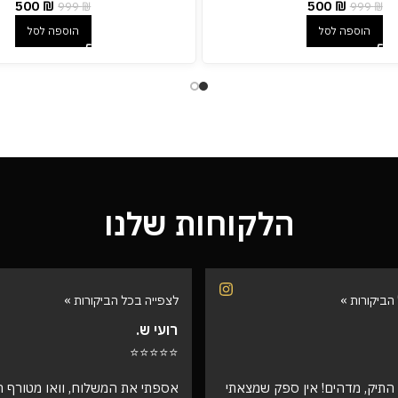
500
₪
500
₪
999
₪
999
₪
הוספה לסל
הוספה לסל
הלקוחות שלנו
הביקורות »
לצפייה בכל הביקורות »
דורית י.
⭐⭐⭐⭐⭐
המשלוח, וואו מטורף רמה
היי אהובים קיבלתי את ההזמנה !!! ו