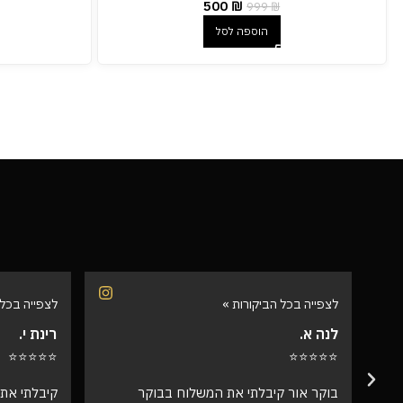
500
₪
999
₪
הוספה לסל
לצפייה בכל הביקורות »
לצפייה בכל 
רינת י.
רועי ש.
⭐⭐⭐⭐⭐
⭐⭐⭐⭐⭐
קיבלתי את התיק, מדהים! אין ספק שמצאתי
אספתי את 