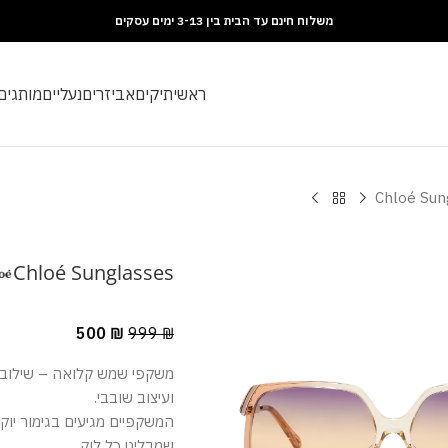
משלוח חינם עד הבית בין 3-13 ימים עסקים
ראשי
תיקים
אביזרים
נעליים
מותגים
Chloé Sun
Chloé Sunglasses
500
₪
999
₪
משקפי שמש קלואה – שילוב מ
ועיצוב שובבי.
המשקפיים מגיעים בגימור יוקר
שמבליט כל לוק.