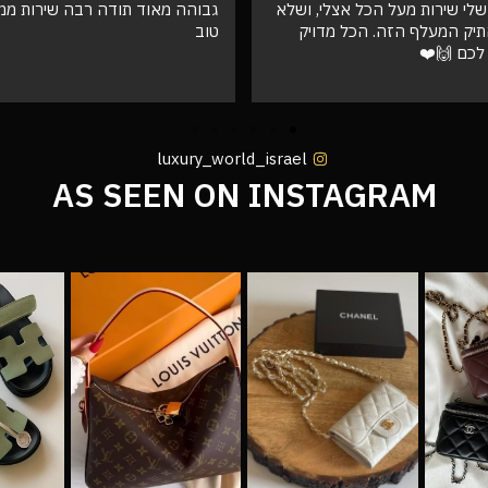
ד תודה רבה שירות ממש ממש
לא רגילה להזמין חיקויים וזה פש
טובההההה והמשלוח הגיע מהר וא
ממש לגמרי יזמין ממכם בעתיד שו
אצלי בשמורים ❤️
luxury_world_israel
AS SEEN ON INSTAGRAM