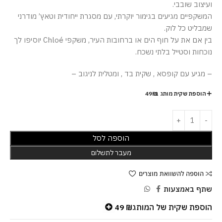
ועיצוב שובבי.
המשקפיים מגיעים בגימור יוקרתי, עם מסגרת ייחודית וטאץ’ מודרני
שמבליט כל לוק.
בין אם את על חוף הים או ברחובות העיר, משקפי Chloé יוסיפו לך
נוכחות וסטייל בלתי נשכח.
– מגיע עם קופסא , שקית בד , ומטלית לניגוב –
הוספת שקית מותג ב-49₪
הוספה לסל
מעבר לתשלום
הוספה להשוואת מוצרים
שתף באמצעות
הוספת שקית של המותג
49
₪