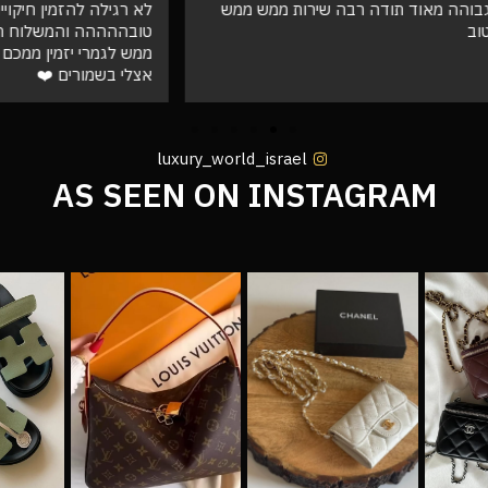
ד תודה רבה שירות ממש ממש
לא רגילה להזמין חיקויים וזה פש
טובההההה והמשלוח הגיע מהר וא
ממש לגמרי יזמין ממכם בעתיד שו
אצלי בשמורים ❤️
luxury_world_israel
AS SEEN ON INSTAGRAM