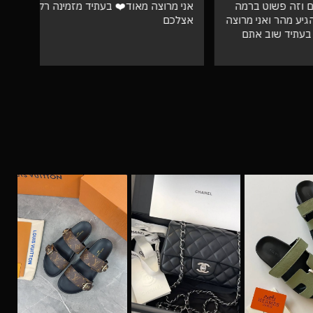
וט ברמה
אני מרוצה מאוד❤️ בעתיד מזמינה רק
ספק 
ני מרוצה
אצלכם
ב אתם