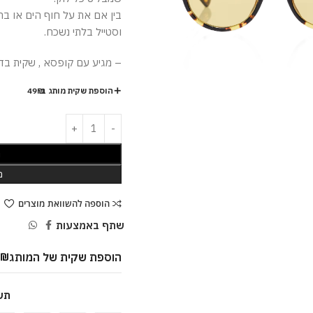
בין אם את על חוף הים או בר
וסטייל בלתי נשכח.
– מגיע עם קופסא , שקית בד ,
הוספת שקית מותג ב-49₪
ה
מ
הוספה להשוואת מוצרים
שתף באמצעות
הוספת שקית של המותג
9
₪
תש