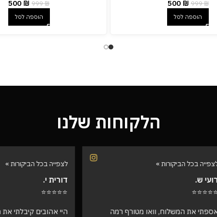
500
₪
500
₪
999
₪
999
₪
הוספה לסל
הוספה לסל
הלקוחות שלנו
הביקורות »
לצפייה בכל הביקורות »
דורית י.
⭐⭐⭐⭐⭐
המשלוח, וואו מטורף רמה
היי אהובים קיבלתי את ההזמנה !!! ו