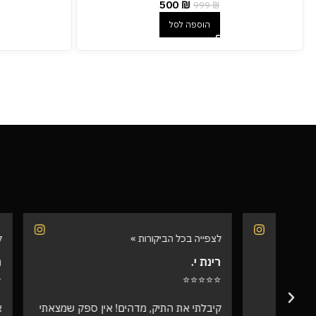
500
₪
999
₪
הוספה לסל
לצפייה בכל הביקורות »
לצפייה בכל 
רינת י.
רועי ש.
⭐⭐⭐⭐⭐
⭐⭐⭐⭐⭐
קיבלתי את התיק, מדהים! אין ספק שמצאתי
אספתי את 