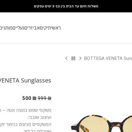
משלוח חינם עד הבית בין 3-13 ימים עסקים
ראשי
תיקים
אביזרים
נעליים
מותגים
BOTTEGA VENETA Sung
ENETA Sunglasses
500
₪
999
₪
משקפי שמש בוטגה ונטה – שיל
ועיצוב שובבי.
המשקפיים מגיעים בגימור יוקר
שמבליט כל לוק.