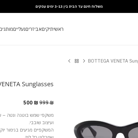
משלוח חינם עד הבית בין 3-13 ימים עסקים
ראשי
תיקים
אביזרים
נעליים
מותגים
BOTTEGA VENETA Sung
ENETA Sunglasses
500
₪
999
₪
משקפי שמש בוטגה ונטה – שיל
ועיצוב שובבי.
המשקפיים מגיעים בגימור יוקר
שמבליט כל לוק.