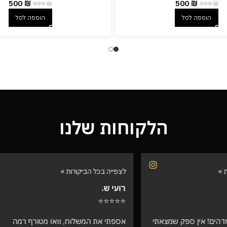
500
₪
500
₪
999
₪
999
₪
הוספה לסל
הוספה לסל
הלקוחות שלנו
הביקורות »
לצפייה בכל הביקורות »
דורית י.
⭐⭐⭐⭐⭐
המשלוח, וואו מטורף רמה
היי אהובים קיבלתי את ההזמנה !!! ו