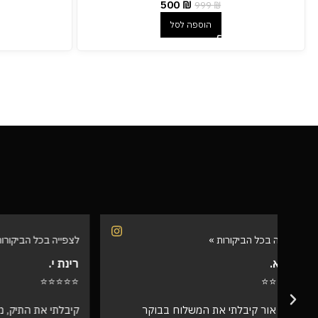
500
₪
999
₪
הוספה לסל
לצפייה בכל הביקורות »
לצפייה בכל 
רינת י.
רועי ש.
⭐⭐⭐⭐⭐
⭐⭐⭐⭐⭐
קיבלתי את התיק, מדהים! אין ספק שמצאתי
אספתי את 