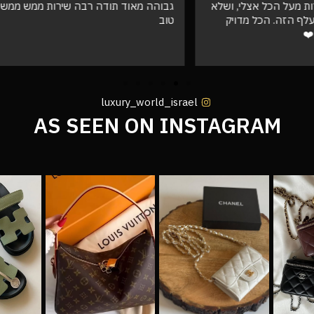
ד תודה רבה שירות ממש ממש
לא רגילה להזמין חיקויים וזה פש
טובההההה והמשלוח הגיע מהר וא
ממש לגמרי יזמין ממכם בעתיד שו
אצלי בשמורים ❤️
luxury_world_israel
AS SEEN ON INSTAGRAM