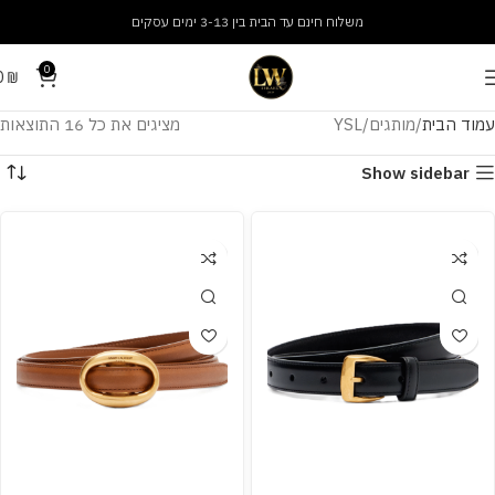
משלוח חינם עד הבית בין 3-13 ימים עסקים
0
0
₪
עמוד הבית
מותגים
YSL
מציגים את כל ⁦16⁩ התוצאות
Show sidebar