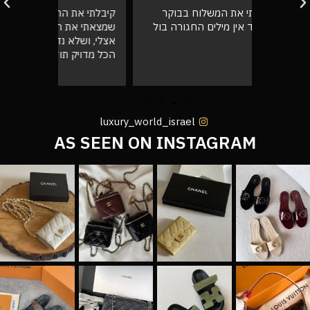
בוקר
קיבלתי את התיק, מדהים! אין ספק
אספתי את 
רה בול
שמצאתי את החנות שלי שירות מעל הכל
גבוהה מא
אצלי, ושלא נדבר על התיק המעלף הזה.
טוב
הכל מדויק תודה רבה לכם 🙌❤️
luxury_world_israel
AS SEEN ON INSTAGRAM