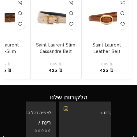
t Laurent
Saint Laurent Slim
Saint Laurent
tra-Slim
Cassandre Belt
Leather Belt
andre Belt
849
₪
849
₪
849
₪
425
₪
425
₪
425
₪
הלקוחות שלנו
לצפייה בכל הביקורות »
לצפייה בכל
רינת י.
רועי ש.
⭐⭐⭐⭐⭐
⭐⭐⭐⭐⭐