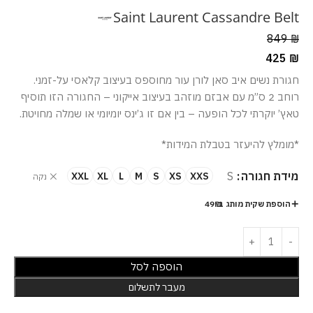
Saint Laurent Cassandre Belt
849
₪
425
₪
חגורת נשים איב סאן לורן עור מחוספס בעיצוב קלאסי על-זמני.
רוחב 2 ס”מ עם אבזם מוזהב בעיצוב אייקוני – החגורה הזו תוסיף
טאץ’ יוקרתי לכל הופעה – בין אם זו ג’ינס יומיומי או שמלה מחויטת.
*מומלץ להיעזר בטבלת המידות*
מידת חגורה
S
XXL
XL
L
M
S
XS
XXS
נקה
הוספת שקית מותג ב-49₪
הוספה לסל
מעבר לתשלום