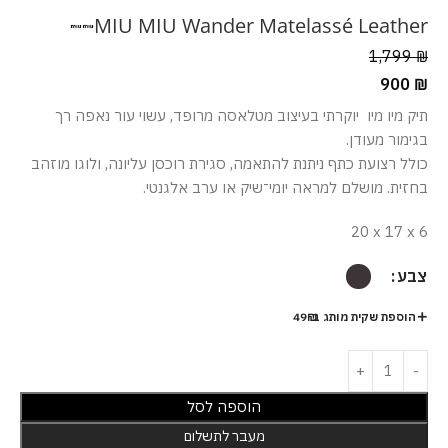
MIU MIU Wander Matelassé Leather
1,799
₪
900
₪
תיק מיו מיו יוקרתי בעיצוב מטלאסה מרופד, עשוי עור נאפה רך
בגימור מעודן.
כולל רצועת כתף ניתנת להתאמה, סגירת רוכסן עליונה, ולוגו מוזהב
בחזית. מושלם למראה יומי־שיק או ערב אלגנטי.
20 x 17 x 6
צבע
הוספת שקית מותג ב-49₪
הוספה לסל
מעבר לתשלום