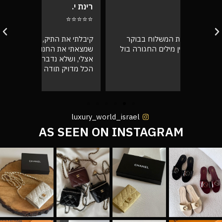
רינת י.
רועי ש.
⭐⭐⭐⭐⭐
⭐⭐⭐⭐⭐
בוקר
קיבלתי את התיק, מדהים! אין ספק
אספתי את 
רה בול
שמצאתי את החנות שלי שירות מעל הכל
גבוהה מא
אצלי, ושלא נדבר על התיק המעלף הזה.
טוב
הכל מדויק תודה רבה לכם 🙌❤️
luxury_world_israel
AS SEEN ON INSTAGRAM