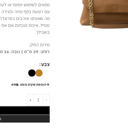
מתאים לשימוש יומיומי או לער
עם רצועת כתף נוחה וסגירה ב
מה שאנחנו אוהבים בפראדה
סטייל, איכות ונוכחות אם א
בשבילך.
מידות התיק:
רוחב: 29 ס”מ | גובה: 16 ס”מ | עומק: 9.5 ס”מ
צבע
הוספת שקית מותג ב-49₪
ה
מ