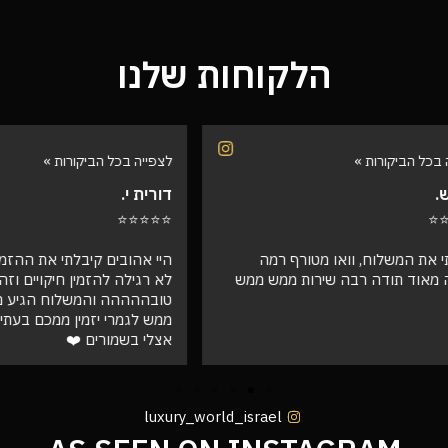
הלקוחות שלנו
הביקורות »
לצפייה בכל הביקורות »
דורית י.
⭐⭐⭐⭐⭐
המשלוח, וואו מטורף רמה
היי אהובים קיבלתי את ההזמנה !!! ו
ד תודה רבה שירות ממש ממש
לא רגילה להזמין חיקויים וזה פש
טובההההה והמשלוח הגיע מהר וא
ממש לגמרי יזמין ממכם בעתיד שו
אצלי בשמורים ❤️
luxury_world_israel