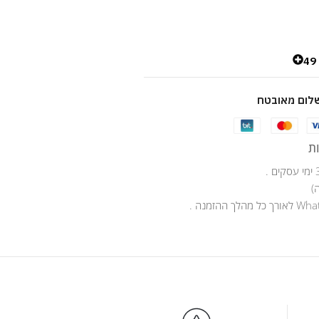
4
לום מאובטח
ת
)