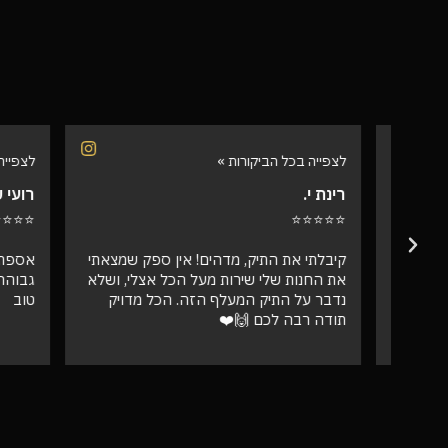
לצפייה בכל הביקורות »
לצפייה בכל 
רינת י.
רועי ש.
⭐⭐⭐⭐⭐
⭐⭐⭐⭐⭐
קיבלתי את התיק, מדהים! אין ספק שמצאתי
אספתי את 
את החנות שלי שירות מעל הכל אצלי, ושלא
גבוהה מאו
נדבר על התיק המעלף הזה. הכל מדויק
טוב
תודה רבה לכם 🙌❤️