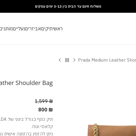
משלוח חינם עד הבית בין 3-13 ימים עסקים
ראשי
תיקים
אביזרים
נעליים
מותגים
Prada Medium Leather Sho
ther Shoulder Bag
1,599
₪
800
₪
קלאסי ונוח.
ניתן להזמין בהזמנה אישית ג