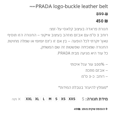
PRADA logo-buckle leather belt
899
₪
450
₪
חגורת פראדה בעיצוב קלאסי על-זמני.
רוחב 3 ס”מ עם אבזם מוזהב בעיצוב אייקוני – החגורה הזו תוסיף
טאץ’ יוקרתי לכל הופעה – בין אם זו ג’ינס יומיומי או שמלה מחויטת.
החגורה שמוכיחה שפשטות זה שם המשחק,
כל עוד היא מגיעה מבית PRADA.
– 100% עור עגל איכותי
– אבזם מתכת
– רוחב: כ-3 ס”מ
*מומלץ להיעזר בטבלת המידות*
מידת חגורה
S
XXL
XL
L
M
S
XS
XXS
נקה
הוספת שקית מותג ב-49₪