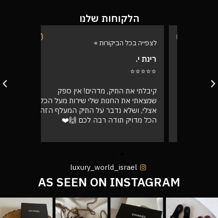
הלקוחות שלנו
לצפייה בכל הביקורות »
לצפייה בכל
רינת י.
רועי ש.
⭐⭐⭐⭐⭐
⭐⭐⭐⭐⭐
בוקר
קיבלתי את התיק, מדהים! אין ספק
אספתי את 
רה בול
שמצאתי את החנות שלי שירות מעל הכל
גבוהה מא
אצלי, ושלא נדבר על התיק המעלף הזה.
טוב
הכל מדויק תודה רבה לכם 🙌❤️
luxury_world_israel
AS SEEN ON INSTAGRAM