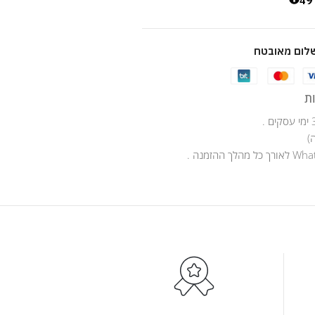
4
לום מאובטח
ת
)