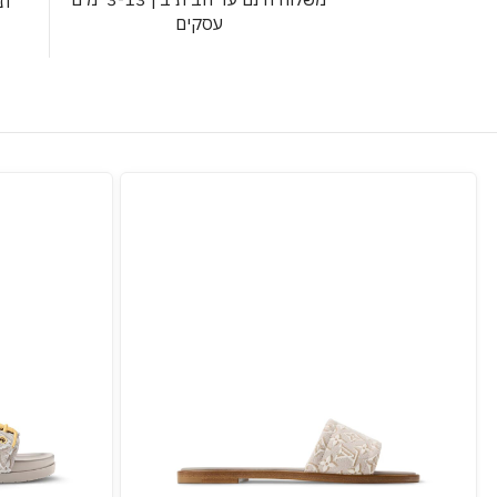
תש
עסקים