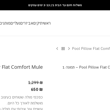
משלוח חינם עד הבית בין 3-13 ימים עסקים
ראשי
תיקים
אביזרים
נעליים
מותגים
Pool Pillow Flat Comf
w Flat Comfort Mule
1,299
₪
650
₪
כפכפי מולה שטוחים בעיצוב מ
מושלמת לאורך כל היום.
עשויים עור איכותי עם סוליה 