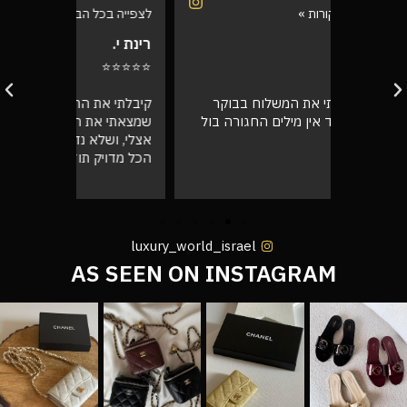
לצפייה בכל הביקורות »
לצפייה בכל
רינת י.
רועי ש.
⭐⭐⭐⭐⭐
⭐⭐⭐⭐⭐
בוקר
קיבלתי את התיק, מדהים! אין ספק
אספתי את 
רה בול
שמצאתי את החנות שלי שירות מעל הכל
גבוהה מא
אצלי, ושלא נדבר על התיק המעלף הזה.
טוב
הכל מדויק תודה רבה לכם 🙌❤️
luxury_world_israel
AS SEEN ON INSTAGRAM