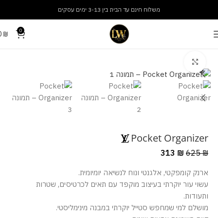
משלוח חינם עד הבית בין 3-13 ימים עסקים
0
0
₪
עמוד הבית
אביזרים
ארנקים
מסך מלא
Pocket Organizer
313
₪
625
₪
ארנק קומפקטי, אלגנטי ונוח לנשיאה יומיומית.
עשוי עור יוקרתי בעיצוב מוקפד עם תאים לכרטיסים, שטרות
ותעודות.
מושלם למי שמחפש סטייל יוקרתי במבנה מינימליסטי.