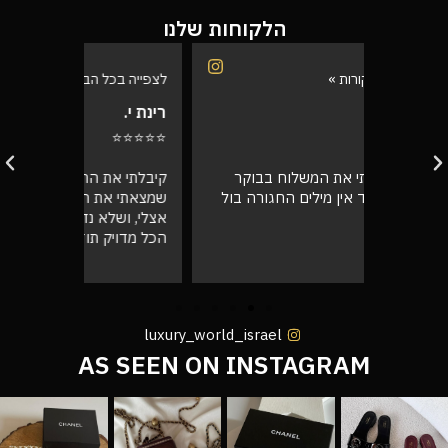
הלקוחות שלנו
לצפייה בכל הביקורות »
לצפייה בכל
רינת י.
רועי ש.
⭐⭐⭐⭐⭐
⭐⭐⭐⭐⭐
בוקר
קיבלתי את התיק, מדהים! אין ספק
אספתי את 
רה בול
שמצאתי את החנות שלי שירות מעל הכל
גבוהה מא
אצלי, ושלא נדבר על התיק המעלף הזה.
טוב
הכל מדויק תודה רבה לכם 🙌❤️
luxury_world_israel
AS SEEN ON INSTAGRAM