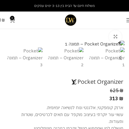
משלוח חינם עד הבית בין 3-13 ימים עסקים
0
0
₪
עמוד הבית
אביזרים
ארנקים
מסך מלא
Pocket Organizer
625
₪
313
₪
ארנק קומפקטי, אלגנטי ונוח לנשיאה יומיומית.
עשוי עור יוקרתי בעיצוב מוקפד עם תאים לכרטיסים, שטרות
ותעודות.
מושלם למי שמחפש סטייל יוקרתי במבנה מינימליסטי.