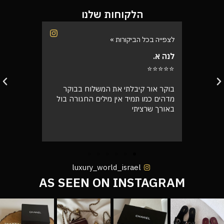
הלקוחות שלנו
לצפייה בכל הביקורות »
לצפייה בכל
רינת י.
רועי ש.
⭐⭐⭐⭐⭐
⭐⭐⭐⭐⭐
בוקר
קיבלתי את התיק, מדהים! אין ספק
אספתי את 
רה בול
שמצאתי את החנות שלי שירות מעל הכל
גבוהה מא
אצלי, ושלא נדבר על התיק המעלף הזה.
טוב
הכל מדויק תודה רבה לכם 🙌❤️
luxury_world_israel
AS SEEN ON INSTAGRAM