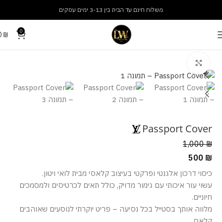
משלוח חינם עד הבית בין 3-13 ימים עסקים
0
0
₪
עמוד הבית
אביזרים
ארנקים
מסך מלא
Passport Cover
1,000
₪
500
₪
כיסוי דרכון אלגנטי ופרקטי בעיצוב קלאסי מבית לואי ויטון.
עשוי עור איכותי עם גימור מדויק, כולל תאים לכרטיסים ולמסמכים
חיוניים.
מלווה אותך בסטייל בכל נסיעה – פריט יוקרתי לנוסעים שאוהבים
קלאס