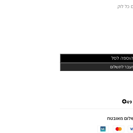
 כל לוק
וספה לסל
עבר לתשלום
4
לום מאובטח