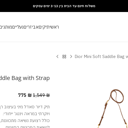
משלוח חינם עד הבית בין 3-13 ימים עסקים
ראשי
תיקים
אביזרים
נעליים
מותגים
Dior Mini Soft Saddle Bag 
ddle Bag with Strap
775
₪
1,549
₪
תיק דיור סאדל מיני בעיצוב רך
ויוקרתי במראה וינטג’ ייחודי.
כולל רצועת נשיאה מתכווננת, 
לנשיאת הפריטים החיוניים.