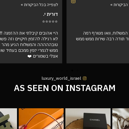
הביקורות »
לצפייה בכל הביקורות »
דורית י.
⭐⭐⭐⭐⭐
המשלוח, וואו מטורף רמה
היי אהובים קיבלתי את ההזמנה !!! ו
ד תודה רבה שירות ממש ממש
לא רגילה להזמין חיקויים וזה פש
טובההההה והמשלוח הגיע מהר וא
ממש לגמרי יזמין ממכם בעתיד שו
אצלי בשמורים ❤️
luxury_world_israel
AS SEEN ON INSTAGRAM