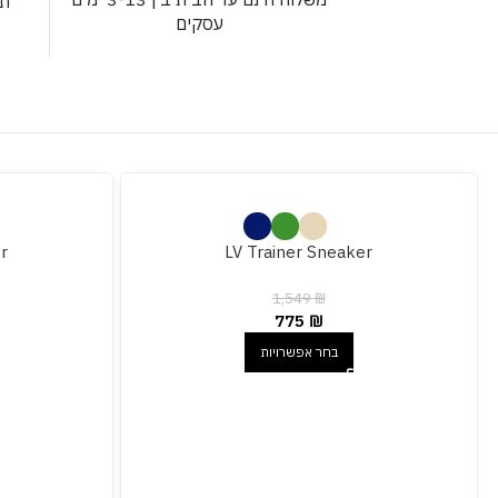
תש
עסקים
r
LV Trainer Sneaker
1,549
₪
775
₪
בחר אפשרויות