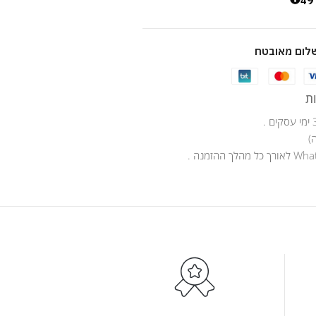
4
לום מאובטח
ת
)