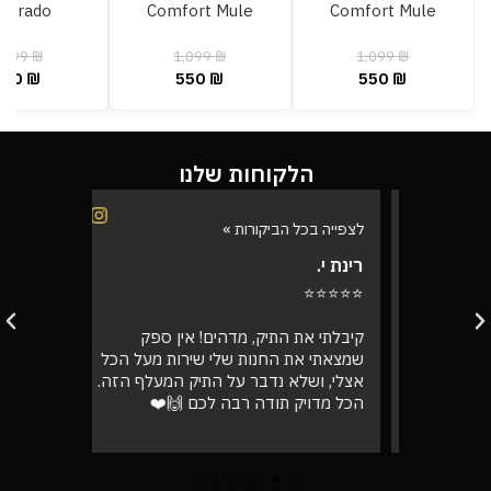
lorado
Comfort Mule
Comfort Mule
,399
₪
1,099
₪
1,099
₪
700
₪
550
₪
550
₪
הלקוחות שלנו
לצפייה בכל הביקורות »
לצפייה בכל
רינת י.
רועי ש.
⭐⭐⭐⭐⭐
⭐⭐⭐⭐⭐
בוקר
קיבלתי את התיק, מדהים! אין ספק
אספתי את 
רה בול
שמצאתי את החנות שלי שירות מעל הכל
גבוהה מא
אצלי, ושלא נדבר על התיק המעלף הזה.
טוב
הכל מדויק תודה רבה לכם 🙌❤️