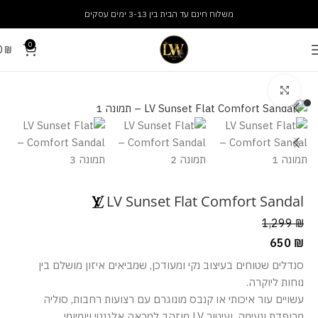
משלוח חינם עד הבית בין 3-13 ימים עסקים
0
0
₪
עמוד הבית
נעליים
נעלי נשים
מסך מלא
LV Sunset Flat Comfort Sandal
1,299
₪
650
₪
סנדלים שטוחים בעיצוב נקי ומעודכן, שמביאים איזון מושלם בין
נוחות ליוקרה.
עשויים עור איכותי או קנבס מונוגרם עם רצועות רחבות, סוליה
מרופדת ונעימה, ועיטור LV מוזהב למראה אלגנטי ויומיומי.