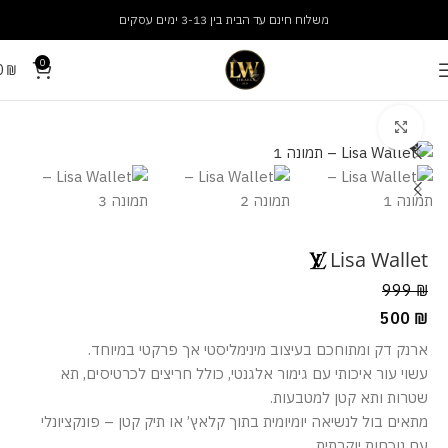
משלוח חינם עד הבית בין 3-13 ימים עסקים
0
0
₪
עמוד הבית
אביזרים
ארנקים
מסך מלא
Lisa Wallet
999
₪
500
₪
ארנק דק ומתוחכם בעיצוב מינימליסטי אך פרקטי במיוחד.
עשוי עור איכותי עם גימור אלגנטי, כולל חריצים לכרטיסים, תא
שטרות ותא קטן למטבעות.
מתאים בול לנשיאה יומיומית בתוך קלאץ’ או תיק קטן – פונקציונלי
עם נוכחות יוקרתית.