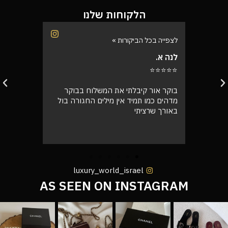
הלקוחות שלנו
לצפייה בכל הביקורות »
לצפייה בכל
רינת י.
רועי ש.
⭐⭐⭐⭐⭐
⭐⭐⭐⭐⭐
בוקר
קיבלתי את התיק, מדהים! אין ספק
אספתי את 
רה בול
שמצאתי את החנות שלי שירות מעל הכל
גבוהה מא
אצלי, ושלא נדבר על התיק המעלף הזה.
טוב
הכל מדויק תודה רבה לכם 🙌❤️
luxury_world_israel
AS SEEN ON INSTAGRAM