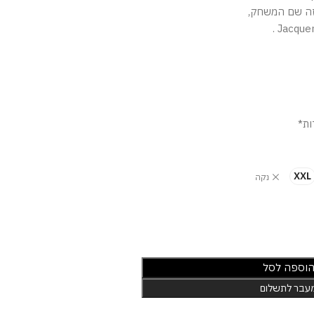
ה שם המשחק,
ות*
XXL
נקה
וספה לסל
עבר לתשלום