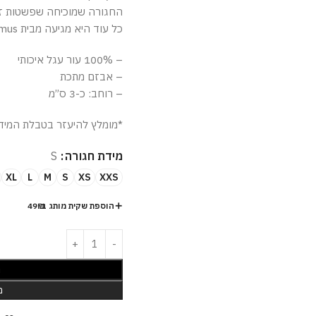
החגורה שמוכיחה שפשטות ז
כל עוד היא מגיעה מבית Jacquemus .
– 100% עור עגל איכותי
– אבזם מתכת
– רוחב: כ-3 ס”מ
*מומלץ להיעזר בטבלת המיד
מידת חגורה
S
XL
L
M
S
XS
XXS
הוספת שקית מותג ב-49₪
ה
מ