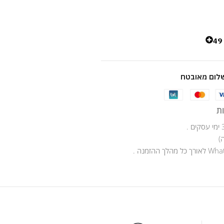
4
לום מאובטח
ת
)