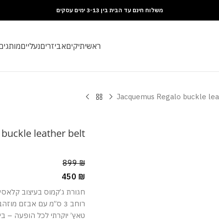
משלוח חינם עד הבית בין 3-13 ימים עסקים
ראשי
תיקים
אביזרים
נעליים
מותגים
Jacquemus Regalo buckle lea
buckle leather belt
899
₪
450
₪
חגורת ג’קמוס בעיצוב קלאסי 
רוחב 3 ס”מ עם אבזם מוזהב בעיצוב אייקוני – החגורה הזו תוסיף
טאץ’ יוקרתי לכל הופעה – בין 