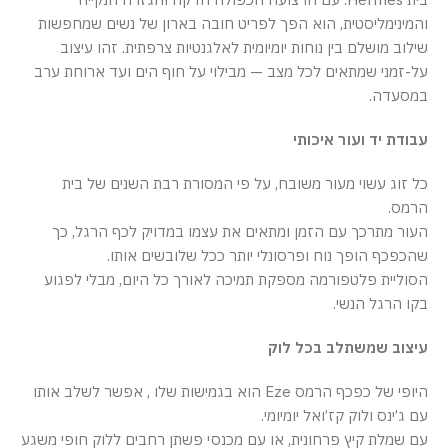
והמינימליסטית, הוא הפך לפריט חובה בארון של נשים שמחפשות
שילוב מושלם בין נוחות יומיומית לאלגנטיות צרפתית. זהו עיצוב
על-זמני שמתאים לכל מצב — מבילוי על חוף הים ועד ארוחת ערב
במסעדה.
עבודת יד ועור איכותי
כל זוג עשוי מעור משובח, על פי המסורת רבת השנים של בית
הרמס.
העור מתרכך עם הזמן ומתאים את עצמו במדויק לכף הרגל, כך
שהכפכף הופך נוח ופרסונלי יותר ככל שלובשים אותו.
הסוליית פלטפורמה מספקת תמיכה לאורך כל היום, מבלי לפגוע
בקו הרגל הנשי.
עיצוב שמשתלב בכל לוק
היופי של כפכף הרמס Eze הוא בגמישות שלו , אפשר לשלב אותו
עם ג’ינס ולוק קז’ואל יומיומי.
עם שמלת קיץ פרחונית, או עם מכנסי פשתן רחבים ללוק חופי משגע