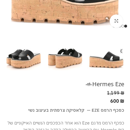
מסך מלא
Hermes Eze
1,199
₪
600
₪
כפכף הרמס EZE — קלאסיקה צרפתית בעיצוב נשי
כפכף הרמס מדגם Eze הוא אחד הכפכפים הנשיים האייקוניים של
בית Hermès. עם הרצועה הכפולה הדקה והגזרה הנקייה