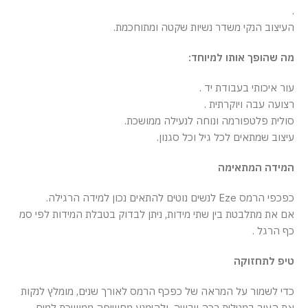
.
העיצוב הנקי משדר נשיות שקטה ומתוחכמת.
מה שהופך אותו למיוחד:
עור איכותי בעבודת יד .
רצועה עבה ויוקרתית .
סולית פלטפורמה ונוחה לנעילה ממושכת.
עיצוב שמתאים לכל גיל וכל סגנון.
המידה המתאימה
כפכפי הרמס Eze לנשים נוטים להתאים נכון למידה הרגילה.
אם את מתלבטת בין שתי מידות, ניתן לבדוק בטבלת המידות לפי סמ
כף הרגל .
טיפ לתחזוקה
כדי לשמור על המראה של כפכף הרמס לאורך שנים, מומלץ לנקות
את העור במטלית רכה ויבשה, ולהימנע מחשיפה ממושכת למים