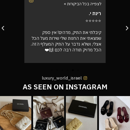
לצפייה בכל הביקורות »
לצפייה בכל
רינת י.
רועי ש.
⭐⭐⭐⭐⭐
⭐⭐⭐⭐⭐
בוקר
קיבלתי את התיק, מדהים! אין ספק
אספתי את 
רה בול
שמצאתי את החנות שלי שירות מעל הכל
גבוהה מא
אצלי, ושלא נדבר על התיק המעלף הזה.
טוב
הכל מדויק תודה רבה לכם 🙌❤️
luxury_world_israel
AS SEEN ON INSTAGRAM