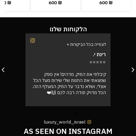
600
₪
600
₪
600
₪
הלקוחות שלנו
לצפייה בכל הביקורות »
לצפייה בכל
רינת י.
רועי ש.
⭐⭐⭐⭐⭐
⭐⭐⭐⭐⭐
בוקר
קיבלתי את התיק, מדהים! אין ספק
אספתי את 
רה בול
שמצאתי את החנות שלי שירות מעל הכל
גבוהה מא
אצלי, ושלא נדבר על התיק המעלף הזה.
טוב
הכל מדויק תודה רבה לכם 🙌❤️
luxury_world_israel
AS SEEN ON INSTAGRAM