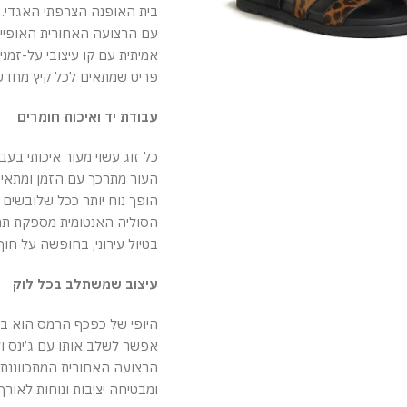
בית האופנה הצרפתי האגדי.
עם הרצועה האחורית האופיינ
אמיתית עם קו עיצובי על-זמנ
פריט שמתאים לכל קיץ מחדש,
עבודת יד ואיכות חומרים
כל זוג עשוי מעור איכותי בעבודת
העור מתרכך עם הזמן ומתאי
הופך נוח יותר ככל שלובשים א
הסוליה האנטומית מספקת תמי
בטיול עירוני, בחופשה על חוף
עיצוב שמשתלב בכל לוק
היופי של כפכף הרמס הוא בג
אפשר לשלב אותו עם ג’ינס ולו
הרצועה האחורית המתכווננת
ומבטיחה יציבות ונוחות לאורך 