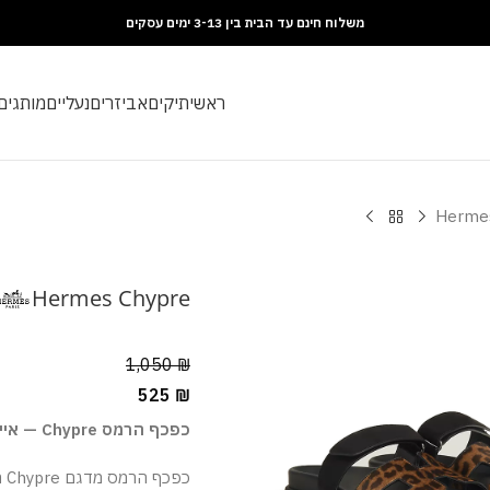
משלוח חינם עד הבית בין 3-13 ימים עסקים
ראשי
תיקים
אביזרים
נעליים
מותגים
Herme
Hermes Chypre
1,050
₪
525
₪
כפכף הרמס Chypre — אייקון של קיץ אלגנטי
כפ