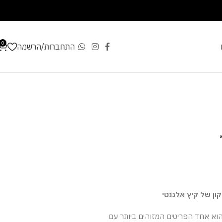
0
התחברות/הרשמה
כף הרמס מדגם Chypre הוא אחד הפריטים המזוהים ביותר עם