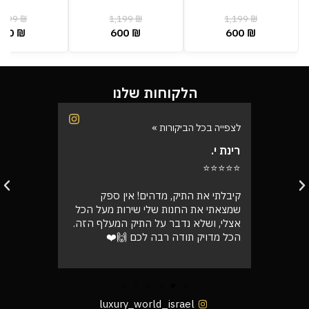
,199
₪
1,199
₪
1,199
₪
600
₪
600
₪
600
₪
הלקוחות שלנו
לצפייה בכל הביקורות »
לצפייה בכל
רינת י.
רועי ש.
⭐⭐⭐⭐⭐
⭐⭐⭐⭐⭐
בוקר
קיבלתי את התיק, מדהים! אין ספק
אספתי את 
רה בול
שמצאתי את החנות שלי שירות מעל הכל
גבוהה מא
אצלי, ושלא נדבר על התיק המעלף הזה.
טוב
הכל מדויק תודה רבה לכם 🙌❤️
luxury_world_israel