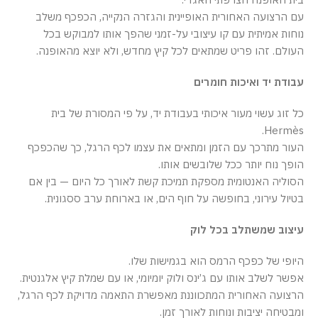
עם הרצועה האחורית האופיינית והגזרה הנקייה, הכפכף משלב
נוחות אמיתית עם קו עיצובי על-זמני שהפך אותו למבוקש בכל
העולם. זהו פריט שמתאים לכל קיץ מחדש, ולא יוצא מהאופנה.
עבודת יד ואיכות חומרים
כל זוג עשוי מעור איכותי בעבודת יד, על פי המסורת של בית
Hermès.
העור מתרכך עם הזמן ומתאים את עצמו לכף הרגל, כך שהכפכף
הופך נוח יותר ככל שלובשים אותו.
הסוליה האנטומית מספקת תמיכת קשת לאורך כל היום — בין אם
בטיול עירוני, בחופשה על חוף הים, או בארוחת ערב ססגונית.
עיצוב שמשתלב בכל לוק
היופי של כפכף הרמס הוא בגמישות שלו.
אפשר לשלב אותו עם ג’ינס ולוק יומיומי, או עם שמלת קיץ אלגנטית.
הרצועה האחורית המתכווננת מאפשרת התאמה מדויקת לכף הרגל,
ומבטיחה יציבות ונוחות לאורך זמן.