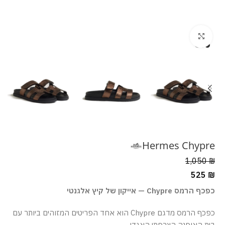
מסך מלא
Hermes Chypre
1,050
₪
525
₪
כפכף הרמס Chypre — אייקון של קיץ אלגנטי
כפכף הרמס מדגם Chypre הוא אחד הפריטים המזוהים ביותר עם
בית האופנה הצרפתי האגדי.