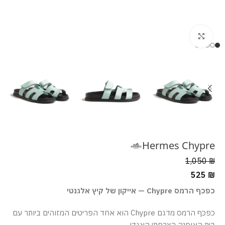
מסך מלא
Hermes Chypre
1,050
₪
525
₪
כפכף הרמס Chypre — אייקון של קיץ אלגנטי
כפכף הרמס מדגם Chypre הוא אחד הפריטים המזוהים ביותר עם
בית האופנה הצרפתי האגדי.