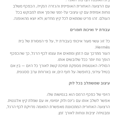
עם הרצועה האחורית האופיינית והגזרה הנקייה, הכפכף משלב
נוחות אמיתית עם קו עיצובי על-זמני שהפך אותו למבוקש בכל
העולם. זהו פריט שמתאים לכל קיץ מחדש, ולא יוצא מהאופנה.
עבודת יד ואיכות חומרים
כל זוג עשוי מעור איכותי בעבודת יד, על פי המסורת של בית
Hermès.
העור מתרכך עם הזמן ומתאים את עצמו לכף הרגל, כך שהכפכף
הופך נוח יותר ככל שלובשים אותו.
הסוליה האנטומית מספקת תמיכת קשת לאורך כל היום — בין אם
בטיול עירוני, בחופשה על חוף הים, או בארוחת ערב ססגונית.
עיצוב שמשתלב בכל לוק
היופי של כפכף הרמס הוא בגמישות שלו.
אפשר לשלב אותו עם ג’ינס ולוק יומיומי, או עם שמלת קיץ אלגנטית.
הרצועה האחורית המתכווננת מאפשרת התאמה מדויקת לכף הרגל,
ומבטיחה יציבות ונוחות לאורך זמן.