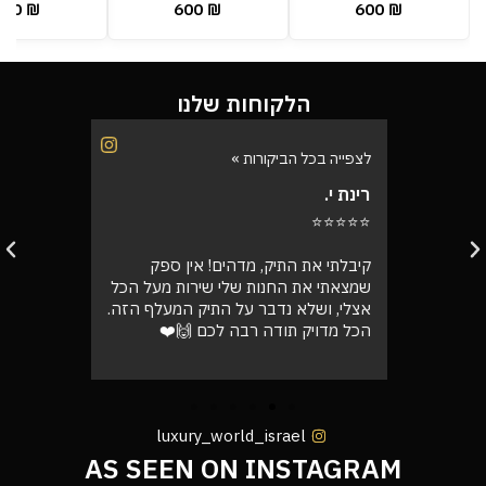
600
₪
600
₪
600
₪
הלקוחות שלנו
לצפייה בכל הביקורות »
לצפייה בכל
רינת י.
רועי ש.
⭐⭐⭐⭐⭐
⭐⭐⭐⭐⭐
בוקר
קיבלתי את התיק, מדהים! אין ספק
אספתי את 
רה בול
שמצאתי את החנות שלי שירות מעל הכל
גבוהה מא
אצלי, ושלא נדבר על התיק המעלף הזה.
טוב
הכל מדויק תודה רבה לכם 🙌❤️
luxury_world_israel
AS SEEN ON INSTAGRAM