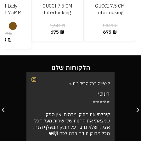
CI Lady
GUCCI 7.5 CM
GUCCI 7.5 CM
ebit 75MM
Interlocking
Interlocking
1,349
₪
1,349
₪
675
₪
675
₪
,349
₪
675
₪
הלקוחות שלנו
לצפייה בכל הביקורות »
לצפייה בכל
רינת י.
רועי ש.
⭐⭐⭐⭐⭐
⭐⭐⭐⭐⭐
בוקר
קיבלתי את התיק, מדהים! אין ספק
אספתי את 
רה בול
שמצאתי את החנות שלי שירות מעל הכל
גבוהה מא
אצלי, ושלא נדבר על התיק המעלף הזה.
טוב
הכל מדויק תודה רבה לכם 🙌❤️