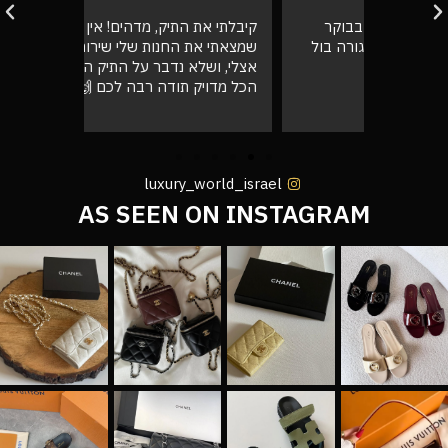
בוקר
קיבלתי את התיק, מדהים! אין ספק
אספתי את 
רה בול
שמצאתי את החנות שלי שירות מעל הכל
גבוהה מא
אצלי, ושלא נדבר על התיק המעלף הזה.
טוב
הכל מדויק תודה רבה לכם 🙌❤️
luxury_world_israel
AS SEEN ON INSTAGRAM