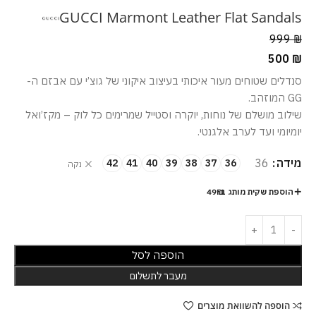
GUCCI Marmont Leather Flat Sandals
999
₪
500
₪
סנדלים שטוחים מעור איכותי בעיצוב איקוני של גוצ’י עם אבזם ה-
GG המוזהב.
שילוב מושלם של נוחות, יוקרה וסטייל שמרימים כל לוק – מקז’ואל
יומיומי ועד לערב אלגנטי.
מידה
36
42
41
40
39
38
37
36
נקה
הוספת שקית מותג ב-49₪
הוספה לסל
מעבר לתשלום
הוספה להשוואת מוצרים