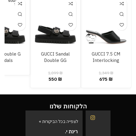
SOLD OU
T
i Double G
GUCCI Sandal
GUCCI 7.5 CM
andals
Double GG
Interlocking
1,099
₪
1,349
₪
550
₪
675
₪
הלקוחות שלנו
לצפייה בכל הביקורות »
לצפייה בכל
רינת י.
רועי ש.