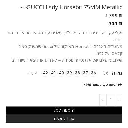
GUCCI Lady Horsebit 75MM Metallic
1,399
₪
700
₪
נעלי עקב יוקרתיים בגובה 75 מ”מ, עשויים עור מטאלי מרהיב בגימור
זוהר.
מעוטרים באבזם Horsebit האייקוני של Gucci שמעניק טאצ’
קלאסי על זמני.
שילוב מושלם של אלגנטיות ונוכחות – לאירוע או ליציאה מיוחדת.
מידה
36
42
41
40
39
38
37
36
נקה
הוספת שקית מותג ב-49₪
הוספה לסל
מעבר לתשלום