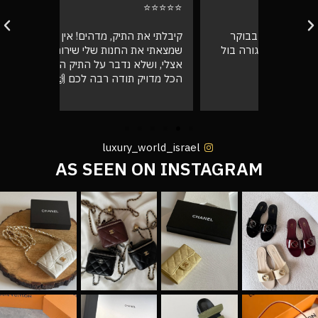
⭐⭐⭐⭐⭐
⭐⭐⭐⭐⭐
בוקר
קיבלתי את התיק, מדהים! אין ספק
אספתי את 
רה בול
שמצאתי את החנות שלי שירות מעל הכל
גבוהה מא
אצלי, ושלא נדבר על התיק המעלף הזה.
טוב
הכל מדויק תודה רבה לכם 🙌❤️
luxury_world_israel
AS SEEN ON INSTAGRAM