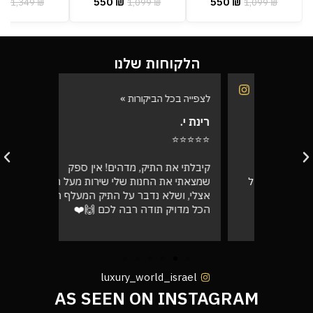
₪
550
₪
550
₪
1,349
₪
1,099
₪
1,099
₪
הלקוחות שלנו
לצפייה בכל הביקורות »
לצפייה בכל
רינת י.
רועי ש.
⭐⭐⭐⭐⭐
⭐⭐⭐⭐⭐
בוקר
קיבלתי את התיק, מדהים! אין ספק
אספתי את 
רה בול
שמצאתי את החנות שלי שירות מעל הכל
גבוהה מא
אצלי, ושלא נדבר על התיק המעלף הזה.
טוב
הכל מדויק תודה רבה לכם 🙌❤️
luxury_world_israel
AS SEEN ON INSTAGRAM