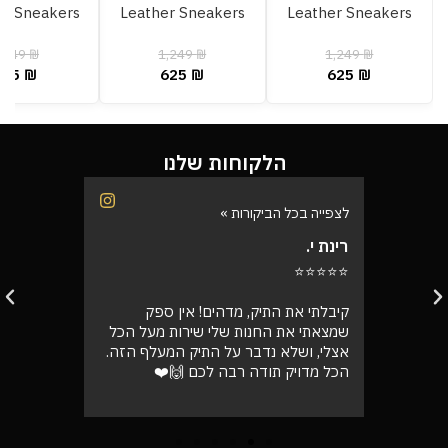
p Sneakers
Leather Sneakers
Leather Sneakers
,249
₪
1,249
₪
1,249
₪
625
₪
625
₪
625
₪
הלקוחות שלנו
לצפייה בכל הביקורות »
לצפייה בכל
רינת י.
רועי ש.
⭐⭐⭐⭐⭐
⭐⭐⭐⭐⭐
בוקר
קיבלתי את התיק, מדהים! אין ספק
אספתי את 
רה בול
שמצאתי את החנות שלי שירות מעל הכל
גבוהה מא
אצלי, ושלא נדבר על התיק המעלף הזה.
טוב
הכל מדויק תודה רבה לכם 🙌❤️