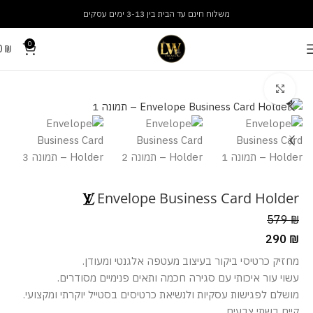
משלוח חינם עד הבית בין 3-13 ימים עסקים
0
0
₪
עמוד הבית
אביזרים
ארנקים
מסך מלא
Envelope Business Card Holder
579
₪
290
₪
מחזיק כרטיסי ביקור בעיצוב מעטפה אלגנטי ומעודן.
עשוי עור איכותי עם סגירה חכמה ותאים פנימיים מסודרים.
מושלם לפגישות עסקיות ולנשיאת כרטיסים בסטייל יוקרתי ומקצועי.
קיים בשתי צבעים