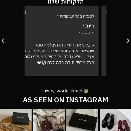
הלקוחות שלנו
לצפייה בכל הביקורות »
לצפייה בכל
רינת י.
רועי ש.
⭐⭐⭐⭐⭐
⭐⭐⭐⭐⭐
בוקר
קיבלתי את התיק, מדהים! אין ספק
אספתי את 
רה בול
שמצאתי את החנות שלי שירות מעל הכל
גבוהה מא
אצלי, ושלא נדבר על התיק המעלף הזה.
טוב
הכל מדויק תודה רבה לכם 🙌❤️
luxury_world_israel
AS SEEN ON INSTAGRAM