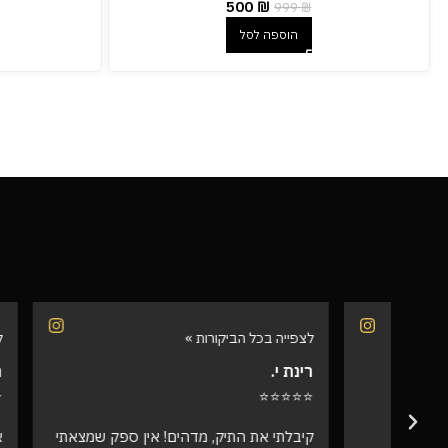
500
₪
999
₪
הוספה לסל
לצפייה בכל הביקורות »
לצפייה בכל 
רינת י.
רועי ש.
⭐⭐⭐⭐⭐
⭐⭐⭐⭐⭐
קיבלתי את התיק, מדהים! אין ספק שמצאתי
אספתי את 