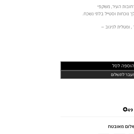
חובות העיר, משקפי
 ומטלית לניגוב –
וספה לסל
עבר לתשלום
4
לום מאובטח