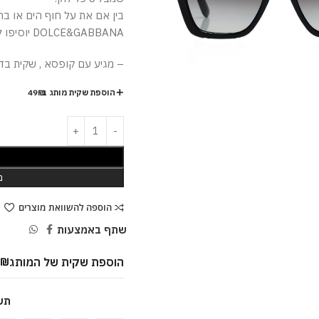
בין אם את על חוף הים או בר
DOLCE&GABBANA יוסיפו לך נוכחות וסטייל בלתי נשכח.
– מגיע עם קופסא , שקית בד ,
הוספת שקית מותג ב-49₪
ה
מ
הוספה להשוואת מוצרים
שתף באמצעות
הוספת שקית של המותג
9
₪
תש