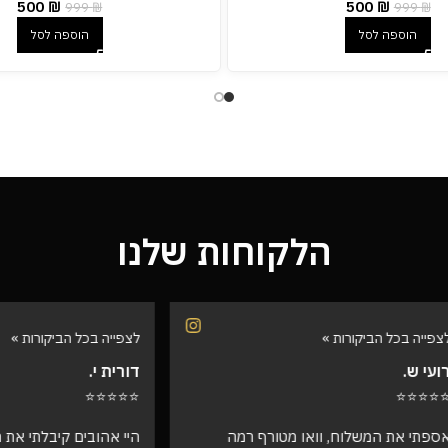
500
₪
500
₪
999
₪
999
₪
הוספה לסל
הוספה לסל
הלקוחות שלנו
הביקורות »
לצפייה בכל הביקורות »
דורית י.
⭐⭐⭐⭐⭐
המשלוח, וואו מטורף רמה
היי אהובים קיבלתי את ההזמנה !!! ו