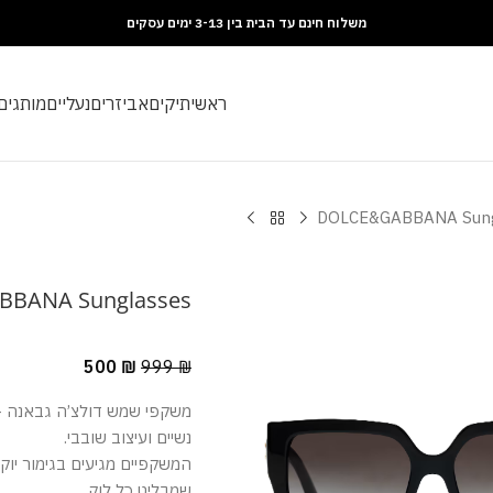
משלוח חינם עד הבית בין 3-13 ימים עסקים
ראשי
תיקים
אביזרים
נעליים
מותגים
DOLCE&GABBANA Sung
BANA Sunglasses
500
₪
999
₪
משקפי שמש דולצ’ה גבאנה – 
נשיים ועיצוב שובבי.
המשקפיים מגיעים בגימור יוקר
שמבליט כל לוק.