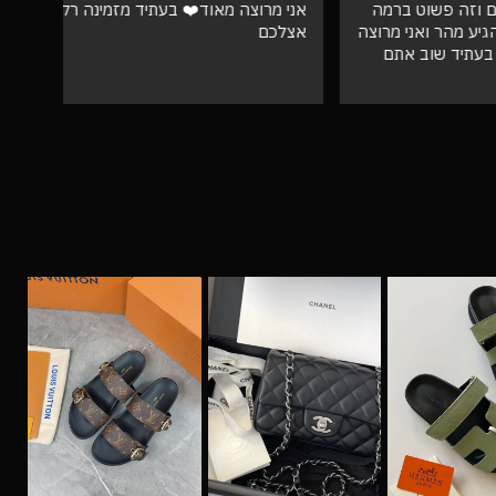
וט ברמה
אני מרוצה מאוד❤️ בעתיד מזמינה רק
ספק 
ני מרוצה
אצלכם
ב אתם