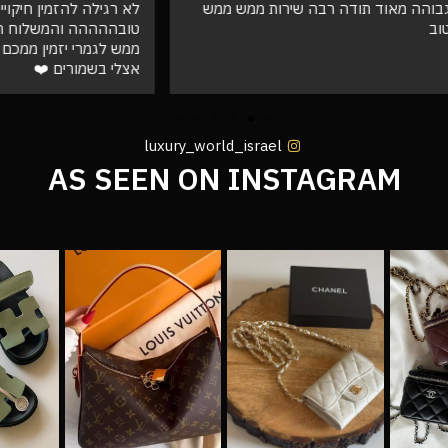
ד תודה רבה שירות ממש ממש
לא רגילה להזמין חיקויים וזה פש
טובההההה והמשלוח הגיע מהר וא
ממש לגמרי יזמין ממכם בעתיד שו
אצלי בשמורים ❤️
luxury_world_israel
AS SEEN ON INSTAGRAM