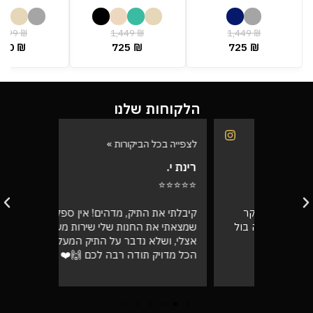
,499
₪
1,449
₪
1,449
₪
750
₪
725
₪
725
₪
הלקוחות שלנו
לצפייה בכל הביקורות »
לצפייה בכל
רינת י.
רועי ש.
⭐⭐⭐⭐⭐
⭐⭐⭐⭐⭐
בוקר
קיבלתי את התיק, מדהים! אין ספק
אספתי את 
רה בול
שמצאתי את החנות שלי שירות מעל הכל
גבוהה מא
אצלי, ושלא נדבר על התיק המעלף הזה.
טוב
הכל מדויק תודה רבה לכם 🙌❤️