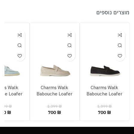
מוצרים נוספים
rms Walk
Charms Walk
Charms Walk
che Loafer
Babouche Loafer
Babouche Loafer
g Waterfall
Powder Pearl
Caviar
elange
,399
₪
1,399
₪
1,399
₪
700
₪
700
₪
700
₪