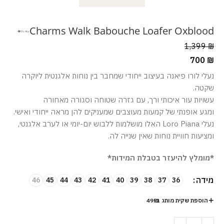
Charms Walk Babouche Loafer Oxblood
1,399
₪
700
₪
נעלי לורו פיאנה בעיצוב ייחודי שמחבר בין נוחות אלגנטית ליוקרה
שקטה.
עשויות עור איכותי ורך, עם גזרה שטוחה וסגורה מאחורה
ומגע אופנתי של קמעות מעוצבים שמעניקים להן מראה ייחודי ואישי.
נעלי Loro Piana האלו מושלמות ללבוש יום-יומי או לערב אלגנטי,
ומציעות חוויית נוחות שאין שנייה לה.
*מומלץ להיעזר בטבלת המידות*
מידה
46
45
44
43
42
41
40
39
38
37
36
הוספת שקית מותג ב-49₪