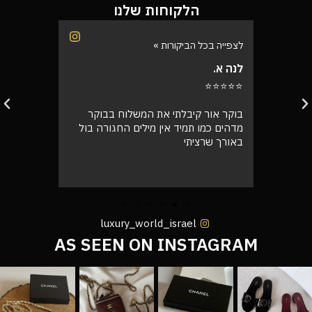
הלקוחות שלנו
לצפייה בכל הביקורות »
לצפייה בכ
רינת י.
רועי ש.
⭐⭐⭐⭐⭐
⭐⭐⭐⭐⭐
בבוקר
קיבלתי את התיק, מדהים! אין ספק
אספתי א
גורה בול
שמצאתי את החנות שלי שירות מעל הכל
גבוהה מ
אצלי, ושלא נדבר על התיק המעלף הזה.
טוב
הכל מדויק תודה רבה לכם 🙌❤️
luxury_world_israel
AS SEEN ON INSTAGRAM