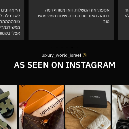
המשלוח, וואו מטורף רמה
היי אהובים קיבלתי את ההזמנה !!! ו
ד תודה רבה שירות ממש ממש
לא רגילה להזמין חיקויים וזה פש
טובההההה והמשלוח הגיע מהר וא
ממש לגמרי יזמין ממכם בעתיד שו
אצלי בשמורים ❤️
luxury_world_israel
AS SEEN ON INSTAGRAM