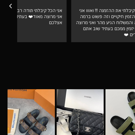
אווו אני
אני הכל קיבלתי תודה רבה איכות מדהימה
וט ברמה
אני מרוצה מאוד❤️ בעתיד מזמינה רק
ספק 
ני מרוצה
אצלכם
ב אתם